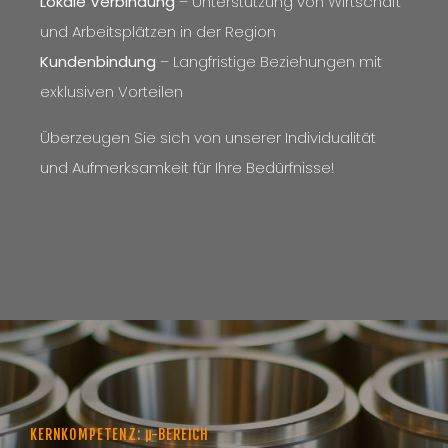
Lokale Verbindung
– Unterstützung von Wirtschaft
und Arbeitsplätzen in der Region
Kundenbindung
– Langfristige Beziehungen mit
exklusiven Vorteilen
Überzeugen Sie sich von unserer Individualität
und Aufmerksamkeit für Ihre Bedürfnisse!
KERNKOMPETENZ: µ-BEREICH