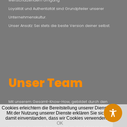
wertschätzendem Umgang.
Loyalität und Authentizität sind Grundpfeiler unserer
Unternehmenskultur.
Unser Ansatz: Sei stets die beste Version deiner selbst.
Unser Team
Mit unserem Gesamt-Know-How, gebildet durch den
Cookies erleichtern die Bereitstellung unserer Dienste.
wertvollen Wissensschatz jedes Einzelnen sind wir offen für
Mit der Nutzung unserer Dienste erklären Sie sich
damit einverstanden, dass wir Cookies verwenden.
jede Herausforderung. Wir lieben es, gemeinsam neue
OK